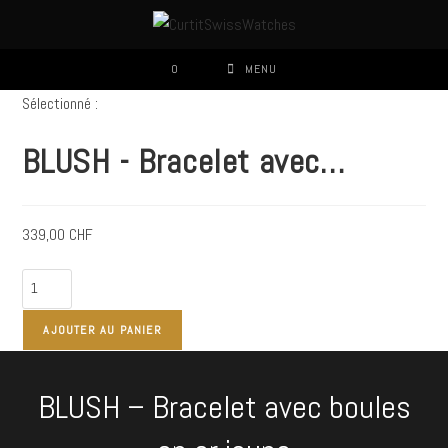
Skip
to
content
0
MENU
Sélectionné :
BLUSH - Bracelet avec…
339,00
CHF
quantité
de
BLUSH
AJOUTER AU PANIER
-
Bracelet
BLUSH – Bracelet avec boules
avec
boules