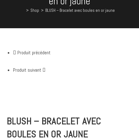
en or jaune
en
or
>
Shop
>
BLUSH – Bracelet avec boules en or jaune
jaune
Produit précédent
Produit suivant
BLUSH – BRACELET AVEC
BOULES EN OR JAUNE