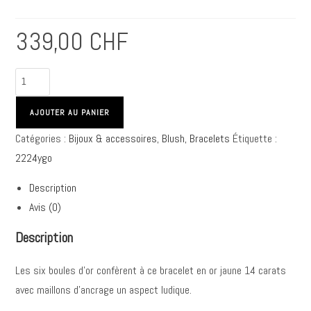
339,00
CHF
quantité
de
BLUSH
AJOUTER AU PANIER
-
Catégories :
Bijoux & accessoires
,
Blush
,
Bracelets
Étiquette :
Bracelet
2224ygo
avec
boules
Description
en
Avis (0)
or
jaune
Description
Les six boules d’or confèrent à ce bracelet en or jaune 14 carats
avec maillons d’ancrage un aspect ludique.