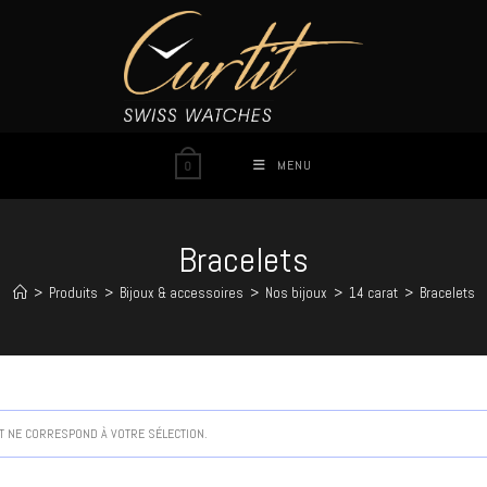
MENU
0
Bracelets
>
Produits
>
Bijoux & accessoires
>
Nos bijoux
>
14 carat
>
Bracelets
 NE CORRESPOND À VOTRE SÉLECTION.