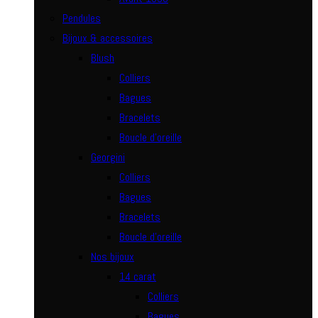
Pendules
Bijoux & accessoires
Blush
Colliers
Bagues
Bracelets
Boucle d’oreille
Georgini
Colliers
Bagues
Bracelets
Boucle d’oreille
Nos bijoux
14 carat
Colliers
Bagues