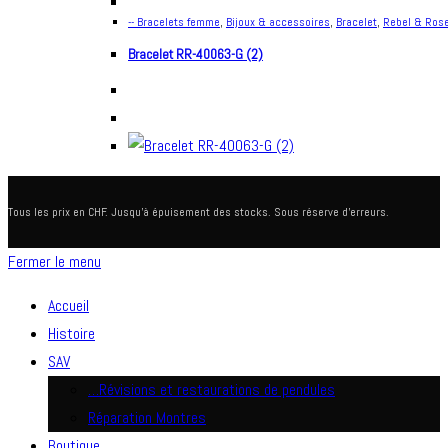
-- Bracelets femme
,
Bijoux & accessoires
,
Bracelet
,
Rebel & Ros
Bracelet RR-40063-G (2)
Tous les prix en CHF. Jusqu'à épuisement des stocks. Sous réserve d'erreurs.
Fermer le menu
Accueil
Histoire
SAV
…Révisions et restaurations de pendules
Réparation Montres
Boutique