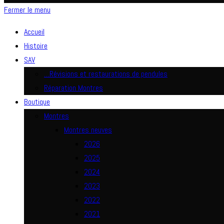
Fermer le menu
Accueil
Histoire
SAV
…Révisions et restaurations de pendules
Réparation Montres
Boutique
Montres
Montres neuves
2026
2025
2024
2023
2022
2021