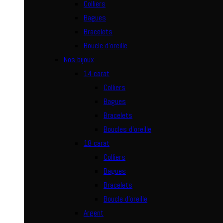
Colliers
Bagues
Bracelets
Boucle d’oreille
Nos bijoux
14 carat
Colliers
Bagues
Bracelets
Boucles d’oreille
18 carat
Colliers
Bagues
Bracelets
Boucle d’oreille
Argent