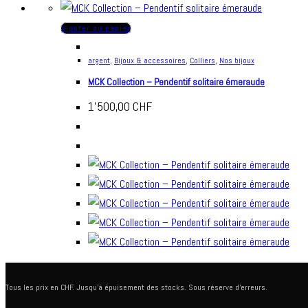
Ajouter au panier
argent
,
Bijoux & accessoires
,
Colliers
,
Nos bijoux
MCK Collection – Pendentif solitaire émeraude
1'500,00
CHF
Tous les prix en CHF. Jusqu'à épuisement des stocks. Sous réserve d'erreurs.