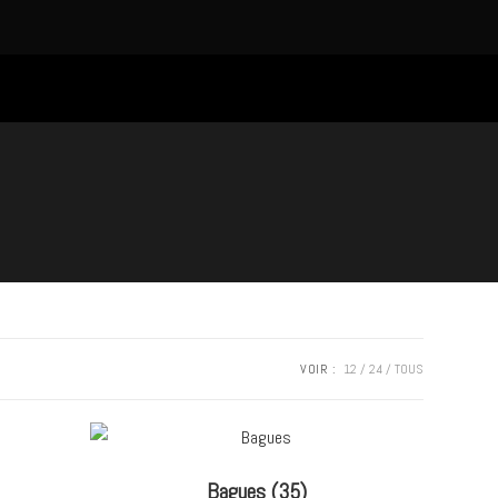
VOIR :
12
24
TOUS
Bagues
(35)