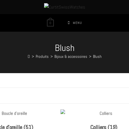
MENU
0
Blush
>
Produits
>
Bijoux & accessoires
>
Blush
le d'oreille
(51)
Colliers
(19)