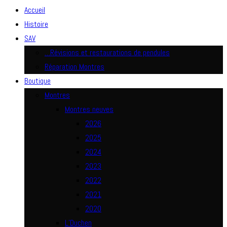
Accueil
Histoire
SAV
…Révisions et restaurations de pendules
Réparation Montres
Boutique
Montres
Montres neuves
2026
2025
2024
2023
2022
2021
2020
L’Duchen