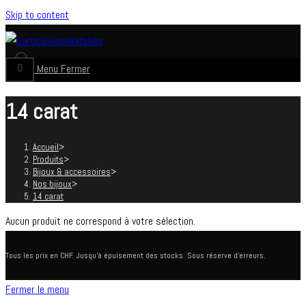
Skip to content
0
Menu
Fermer
14 carat
Accueil
>
Produits
>
Bijoux & accessoires
>
Nos bijoux
>
14 carat
Aucun produit ne correspond à votre sélection.
Tous les prix en CHF. Jusqu'à épuisement des stocks. Sous réserve d'erreurs.
Fermer le menu