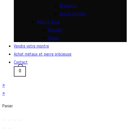
Bracelets
Boucle d’oreille
Rebel & Rose
Bracelet
Bague
Vendre votre montre
Achat métaux et pierre précieuse
Contact
0
×
×
Panier