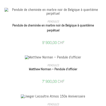
AJOUTER AU PANIER
PENDULES
Pendule de cheminée en marbre noir de Belgique à quantième
perpétuel
9'900,00
CHF
AJOUTER AU PANIER
PENDULES
Matthew Norman – Pendule d’officier
7'900,00
CHF
AJOUTER AU PANIER
PENDULES