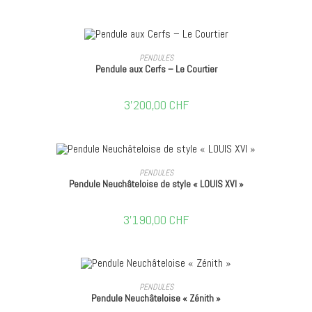
AJOUTER AU PANIER
PENDULES
Pendule aux Cerfs – Le Courtier
3'200,00
CHF
AJOUTER AU PANIER
PENDULES
Pendule Neuchâteloise de style « LOUIS XVI »
3'190,00
CHF
AJOUTER AU PANIER
PENDULES
Pendule Neuchâteloise « Zénith »