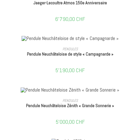
Jaeger-Lecoultre Atmos 150e Anniversaire
6'790,00
CHF
AJOUTER AU PANIER
PENDULES
Pendule Neuchâteloise de style « Campagnarde »
5'190,00
CHF
AJOUTER AU PANIER
PENDULES
Pendule Neuchâteloise Zénith « Grande Sonnerie »
5'000,00
CHF