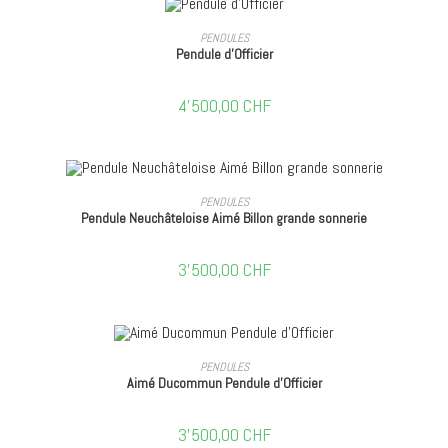
AJOUTER AU PANIER
PENDULES
Pendule d’Officier
4'500,00
CHF
AJOUTER AU PANIER
PENDULES
Pendule Neuchâteloise Aimé Billon grande sonnerie
3'500,00
CHF
AJOUTER AU PANIER
PENDULES
Aimé Ducommun Pendule d’Officier
3'500,00
CHF