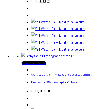
1'500,00
CHF
Ajouter au panier
Avant 1990
,
Montre vintage et de poche
,
MONTRES
Derbysonic Chronographe Vintage
690,00
CHF