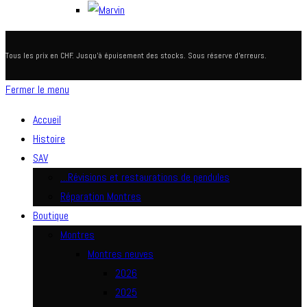
Tous les prix en CHF. Jusqu'à épuisement des stocks. Sous réserve d'erreurs.
Fermer le menu
Accueil
Histoire
SAV
…Révisions et restaurations de pendules
Réparation Montres
Boutique
Montres
Montres neuves
2026
2025