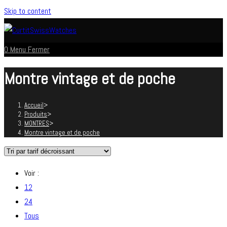
Skip to content
0
Menu
Fermer
Montre vintage et de poche
Accueil
>
Produits
>
MONTRES
>
Montre vintage et de poche
Voir :
12
24
Tous