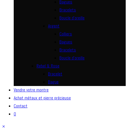
Bagues
Bracelets
Boucle d’oreille
Argent
Colliers
Bagues
Bracelets
Boucle d’oreille
Rebel & Rose
Bracelet
Bague
Vendre votre montre
Achat métaux et pierre précieuse
Contact
0
×