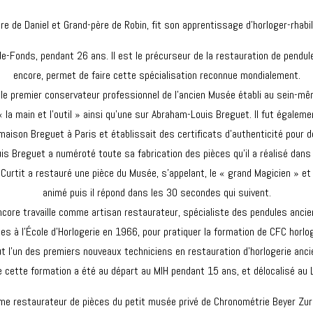
re de Daniel et Grand-père de Robin, fit son apprentissage d’horloger-rhabi
de-Fonds, pendant 26 ans. Il est le précurseur de la restauration de pendule
encore, permet de faire cette spécialisation reconnue mondialement.
été le premier conservateur professionnel de l’ancien Musée établi au sein-m
a main et l’outil » ainsi qu’une sur Abraham-Louis Breguet. Il fut égalemen
la maison Breguet à Paris et établissait des certificats d’authenticité pour 
s Breguet a numéroté toute sa fabrication des pièces qu’il a réalisé dans 
urtit a restauré une pièce du Musée, s’appelant, le « grand Magicien » et
animé puis il répond dans les 30 secondes qui suivent.
i encore travaille comme artisan restaurateur, spécialiste des pendules anc
mes à l’École d’Horlogerie en 1966, pour pratiquer la formation de CFC horlo
 fut l’un des premiers nouveaux techniciens en restauration d’horlogerie anc
e cette formation a été au départ au MIH pendant 15 ans, et délocalisé au L
comme restaurateur de pièces du petit musée privé de Chronométrie Beyer Zuri