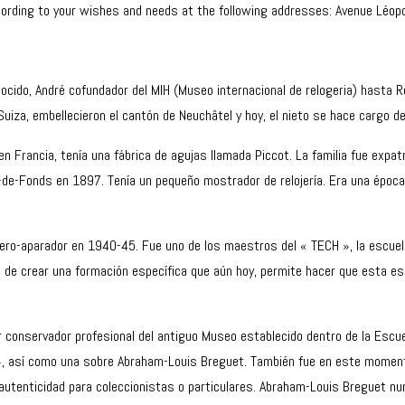
cording to your wishes and needs at the following addresses: Avenue Léo
ocido, André cofundador del MIH (Museo internacional de relogeria) hasta Ro
uiza, embellecieron el cantón de Neuchâtel y hoy, el nieto se hace cargo d
n Francia, tenía una fábrica de agujas llamada Piccot. La familia fue expatr
x-de-Fonds en 1897. Tenía un pequeño mostrador de relojería. Era una época
ojero-aparador en 1940-45. Fue uno de los maestros del « TECH », la escuel
ea de crear una formación específica que aún hoy, permite hacer que esta es
er conservador profesional del antiguo Museo establecido dentro de la Escue
», así como una sobre Abraham-Louis Breguet. También fue en este momento
de autenticidad para coleccionistas o particulares. Abraham-Louis Breguet 