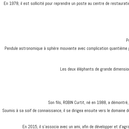
En 1978, il est sollicité pour reprendre un poste au centre de restaura
P
Pendule astronomique à sphère mouvante avec complication quantième perp
Les deux éléphants de grande dimension
Son fils, ROBIN Curtit, né en 1988, a démontré,
Soumis à sa soif de connaissance, il se dirigea ensuite vers le domaine d
En 2015, il s’associa avec un ami, afin de développer et d’agra