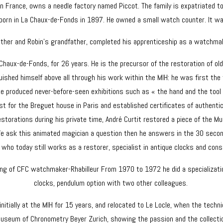
n in France, owns a needle factory named Piccot. The family is expatriated
as born in La Chaux-de-Fonds in 1897. He owned a small watch counter. It 
father and Robin’s grandfather, completed his apprenticeship as a watchma
ux-de-Fonds, for 26 years. He is the precursor of the restoration of old c
guished himself above all through his work within the MIH: he was first the
He produced never-before-seen exhibitions such as « the hand and the tool
st for the Breguet house in Paris and established certificates of authentic
restorations during his private time, André Curtit restored a piece of the M
e ask this animated magician a question then he answers in the 30 secon
, who today still works as a restorer, specialist in antique clocks and co
ining of CFC watchmaker-Rhabilleur From 1970 to 1972 he did a specializatio
clocks, pendulum option with two other colleagues.
s initially at the MIH for 15 years, and relocated to Le Locle, when the tec
 museum of Chronometry Beyer Zurich, showing the passion and the collectio