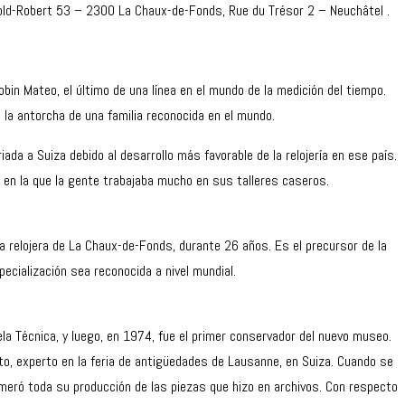
pold-Robert 53 – 2300 La Chaux-de-Fonds, Rue du Trésor 2 – Neuchâtel .
bin Mateo, el último de una línea en el mundo de la medición del tiempo.
e la antorcha de una familia reconocida en el mundo.
iada a Suiza debido al desarrollo más favorable de la relojería en ese país.
 en la que la gente trabajaba mucho en sus talleres caseros.
a relojera de La Chaux-de-Fonds, durante 26 años. Es el precursor de la
pecialización sea reconocida a nivel mundial.
la Técnica, y luego, en 1974, fue el primer conservador del nuevo museo.
, experto en la feria de antigüedades de Lausanne, en Suiza. Cuando se
numeró toda su producción de las piezas que hizo en archivos. Con respecto