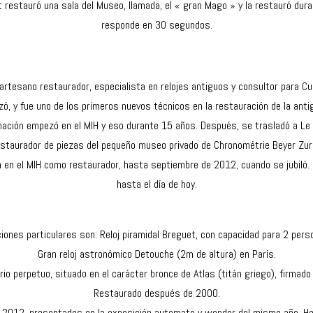
t restauró una sala del Museo, llamada, el « gran Mago » y la restauró d
responde en 30 segundos.
 artesano restaurador, especialista en relojes antiguos y consultor para C
, y fue uno de los primeros nuevos técnicos en la restauración de la antig
ación empezó en el MIH y eso durante 15 años. Después, se trasladó a Le Lo
staurador de piezas del pequeño museo privado de Chronométrie Beyer Zuric
n en el MIH como restaurador, hasta septiembre de 2012, cuando se jubiló. 
hasta el día de hoy.
iones particulares son: Reloj piramidal Breguet, con capacidad para 2 perso
Gran reloj astronómico Detouche (2m de altura) en París.
perpetuo, situado en el carácter bronce de Atlas (titán griego), firmado Anti
Restaurado después de 2000.
 2012, presentados en la exposición automate y wonder del mismo año. H