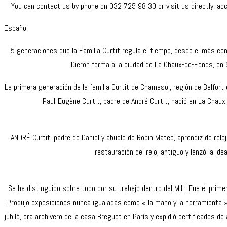
You can contact us by phone on 032 725 98 30 or visit us directly, ac
Español
5 generaciones que la Familia Curtit regula el tiempo, desde el más con
Dieron forma a la ciudad de La Chaux-de-Fonds, en S
La primera generación de la familia Curtit de Chamesol, región de Belfort e
Paul-Eugène Curtit, padre de André Curtit, nació en La Chau
ANDRÉ Curtit, padre de Daniel y abuelo de Robin Mateo, aprendiz de rel
restauración del reloj antiguo y lanzó la id
Se ha distinguido sobre todo por su trabajo dentro del MIH: Fue el prim
Produjo exposiciones nunca igualadas como « la mano y la herramienta 
jubiló, era archivero de la casa Breguet en París y expidió certificados 