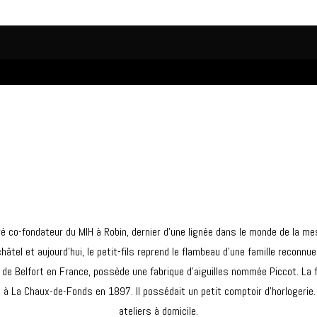
ré co-fondateur du MIH à Robin, dernier d’une lignée dans le monde de la mes
âtel et aujourd’hui, le petit-fils reprend le flambeau d’une famille reconnu
n de Belfort en France, possède une fabrique d’aiguilles nommée Piccot. La
né à La Chaux-de-Fonds en 1897. Il possédait un petit comptoir d’horlogeri
ateliers à domicile.