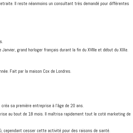
retraite. Il reste néanmoins un consultant très demandé pour différentes
s.
nvier, grand horloger français durant la fin du XVIIIe et début du XIXe.
née. Fait par la maison Cox de Londres.
l créa sa première entreprise à l’âge de 20 ans.
prise au bout de 18 mois. Il maîtrisa rapidement tout le coté marketing de
l dû, cependant cesser cette activité pour des raisons de santé.