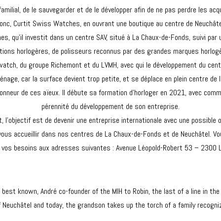
familial, de le sauvegarder et de le développer afin de ne pas perdre les a
onc, Curtit Swiss Watches, en ouvrant une boutique au centre de Neuchâte
 qu’il investit dans un centre SAV, situé à La Chaux-de-Fonds, suivi par un
tions horlogères, de polisseurs reconnus par des grandes marques horlogè
Swatch, du groupe Richemont et du LVMH, avec qui le développement du cent
age, car la surface devient trop petite, et se déplace en plein centre de la 
 l’honneur de ces aïeux. Il débute sa formation d’horloger en 2021, avec com
pérennité du développement de son entreprise.
 l’objectif est de devenir une entreprise internationale avec une possible o
e vous accueillir dans nos centres de La Chaux-de-Fonds et de Neuchâtel.
 et vos besoins aux adresses suivantes : Avenue Léopold-Robert 53 – 2300
 best known, André co-founder of the MIH to Robin, the last of a line in 
 Neuchâtel and today, the grandson takes up the torch of a family recogn