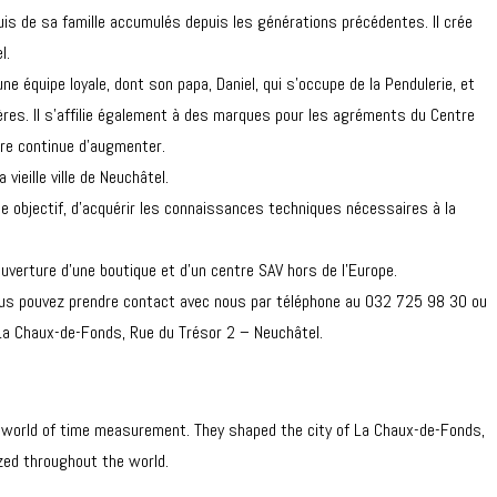
cquis de sa famille accumulés depuis les générations précédentes. Il crée
l.
e équipe loyale, dont son papa, Daniel, qui s’occupe de la Pendulerie, et
res. Il s’affilie également à des marques pour les agréments du Centre
re continue d’augmenter.
vieille ville de Neuchâtel.
me objectif, d’acquérir les connaissances techniques nécessaires à la
uverture d’une boutique et d’un centre SAV hors de l’Europe.
 Vous pouvez prendre contact avec nous par téléphone au 032 725 98 30 ou
 La Chaux-de-Fonds, Rue du Trésor 2 – Neuchâtel.
the world of time measurement. They shaped the city of La Chaux-de-Fonds,
ized throughout the world.