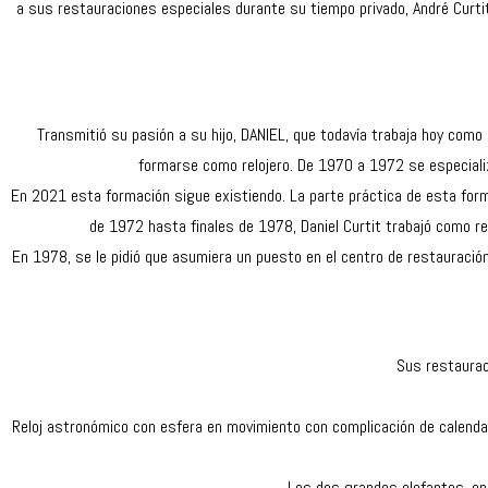
a sus restauraciones especiales durante su tiempo privado, André Curti
Transmitió su pasión a su hijo, DANIEL, que todavía trabaja hoy como
formarse como relojero. De 1970 a 1972 se especializó
En 2021 esta formación sigue existiendo. La parte práctica de esta form
de 1972 hasta finales de 1978, Daniel Curtit trabajó como re
En 1978, se le pidió que asumiera un puesto en el centro de restauració
Sus restaurac
Reloj astronómico con esfera en movimiento con complicación de calendario 
Los dos grandes elefantes, en