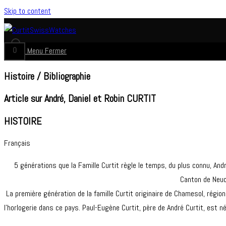
Skip to content
0
Menu
Fermer
Histoire / Bibliographie
Article sur André, Daniel et Robin CURTIT
HISTOIRE
Français
5 générations que la Famille Curtit règle le temps, du plus connu, And
Canton de Neuch
La première génération de la famille Curtit originaire de Chamesol, régio
l’horlogerie dans ce pays. Paul-Eugène Curtit, père de André Curtit, est 