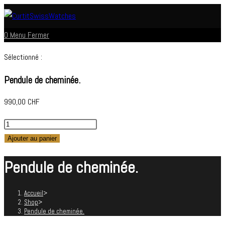
Skip
to
0
Menu
Fermer
content
Sélectionné :
Pendule de cheminée.
990,00
CHF
quantité
de
Ajouter au panier
Pendule
Pendule de cheminée.
de
cheminée.
Accueil
>
Shop
>
Pendule de cheminée.