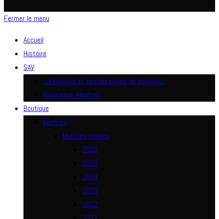
Fermer le menu
Accueil
Histoire
SAV
…Révisions et restaurations de pendules
Réparation Montres
Boutique
Montres
Montres neuves
2026
2025
2024
2023
2022
2021