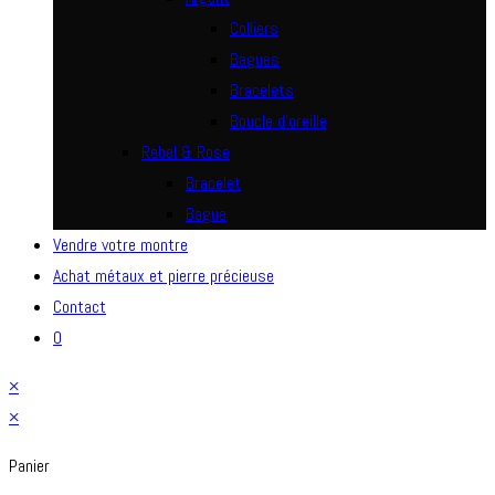
Colliers
Bagues
Bracelets
Boucle d’oreille
Rebel & Rose
Bracelet
Bague
Vendre votre montre
Achat métaux et pierre précieuse
Contact
0
×
×
Panier