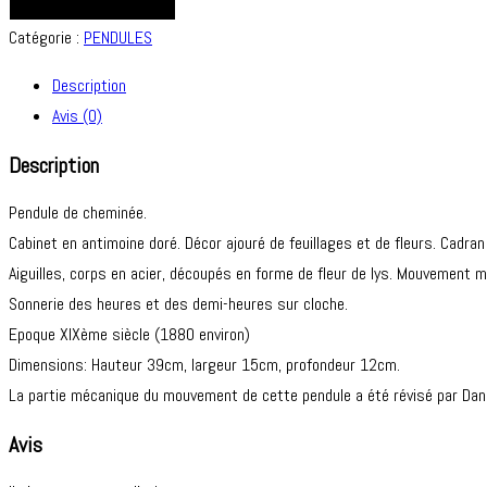
de
AJOUTER AU PANIER
Pendule
Catégorie :
PENDULES
de
Description
cheminée.
Avis (0)
Description
Pendule de cheminée.
Cabinet en antimoine doré. Décor ajouré de feuillages et de fleurs. Cadran
Aiguilles, corps en acier, découpés en forme de fleur de lys. Mouvement 
Sonnerie des heures et des demi-heures sur cloche.
Epoque XIXème siècle (1880 environ)
Dimensions: Hauteur 39cm, largeur 15cm, profondeur 12cm.
La partie mécanique du mouvement de cette pendule a été révisé par Danie
Avis