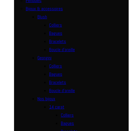
Pendules
Bijoux & accessoires
Blush
Colliers
Bagues
Bracelets
Boucle d’oreille
Georgini
Colliers
Bagues
Bracelets
Boucle d’oreille
Nos bijoux
14 carat
Colliers
Bagues