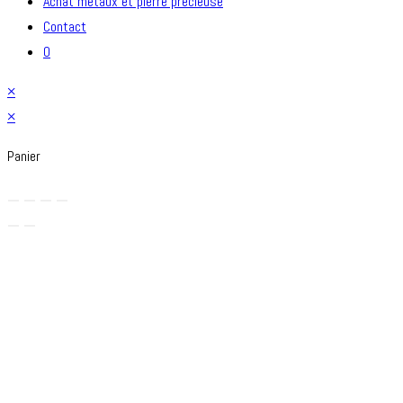
Achat métaux et pierre précieuse
Contact
0
×
×
Panier