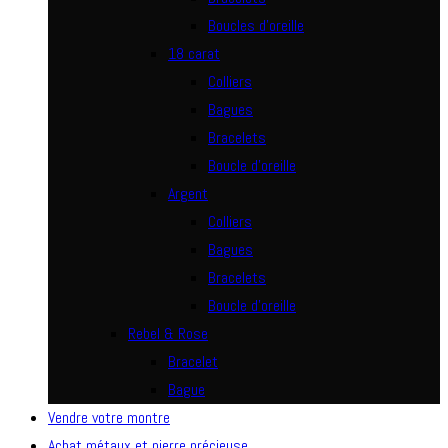
Boucles d’oreille
18 carat
Colliers
Bagues
Bracelets
Boucle d’oreille
Argent
Colliers
Bagues
Bracelets
Boucle d’oreille
Rebel & Rose
Bracelet
Bague
Vendre votre montre
Achat métaux et pierre précieuse