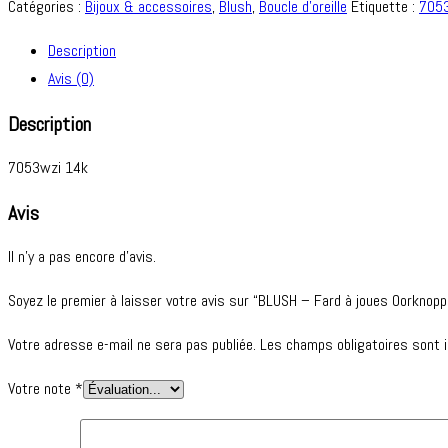
Catégories :
Bijoux & accessoires
,
Blush
,
Boucle d'oreille
Étiquette :
705
Description
Avis (0)
Description
7053wzi 14k
Avis
Il n’y a pas encore d’avis.
Soyez le premier à laisser votre avis sur “BLUSH – Fard à joues Oorknopp
Votre adresse e-mail ne sera pas publiée.
Les champs obligatoires sont 
Votre note
*