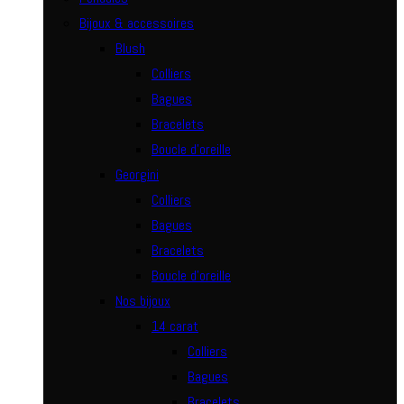
Bijoux & accessoires
Blush
Colliers
Bagues
Bracelets
Boucle d’oreille
Georgini
Colliers
Bagues
Bracelets
Boucle d’oreille
Nos bijoux
14 carat
Colliers
Bagues
Bracelets