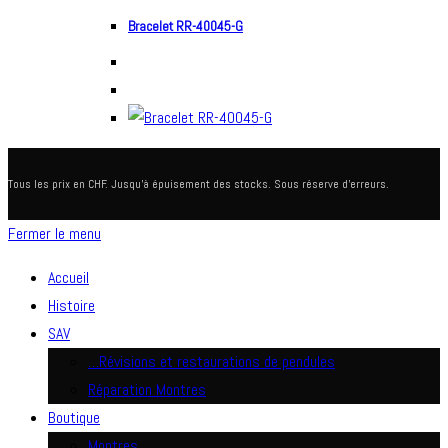
Bracelet RR-40045-G
Tous les prix en CHF. Jusqu'à épuisement des stocks. Sous réserve d'erreurs.
Fermer le menu
Accueil
Histoire
SAV
…Révisions et restaurations de pendules
Réparation Montres
Boutique
Montres