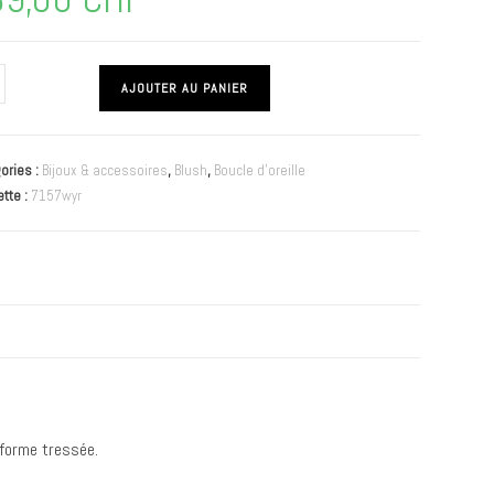
AJOUTER AU PANIER
ories :
Bijoux & accessoires
,
Blush
,
Boucle d'oreille
ette :
7157wyr
 forme tressée.