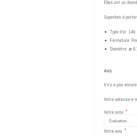
Elles ont un diam
Superbes à porter 
Type d’or: 14k 
Fermeture: P
Diamètre: ⌀ 6
Avis
Il n’y a pas encore
Votre adresse e-m
*
Votre note
*
Votre avis