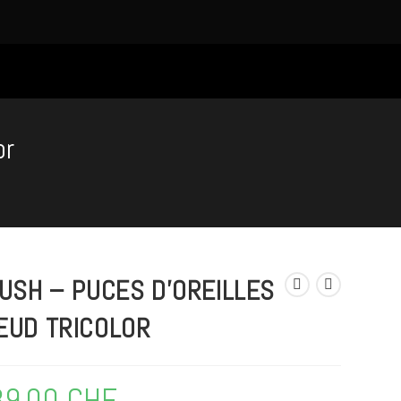
or
USH – PUCES D’OREILLES
UD TRICOLOR
89,00
CHF