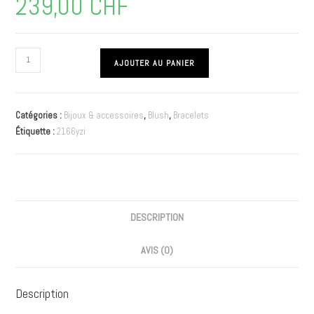
239,00
CHF
AJOUTER AU PANIER
Catégories :
Bijoux & accessoires
,
Blush
,
Bracelets
Étiquette :
2166yzi
DESCRIPTION
AVIS (0)
Description