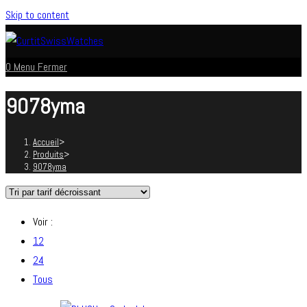
Skip to content
0
Menu
Fermer
9078yma
Accueil
>
Produits
>
9078yma
Voir :
12
24
Tous