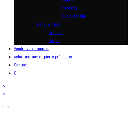
Bracelets
Boucle d’oreille
Rebel & Rose
Bracelet
Bague
Vendre votre montre
Achat métaux et pierre précieuse
Contact
0
×
×
Panier