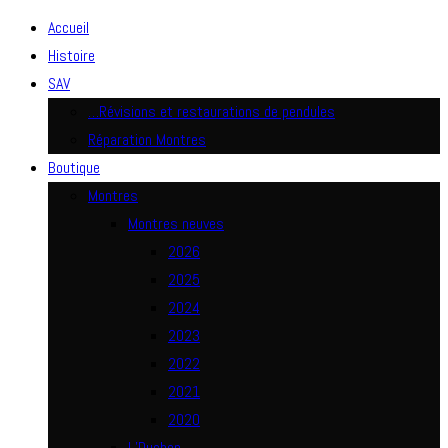
Accueil
Histoire
SAV
…Révisions et restaurations de pendules
Réparation Montres
Boutique
Montres
Montres neuves
2026
2025
2024
2023
2022
2021
2020
L’Duchen