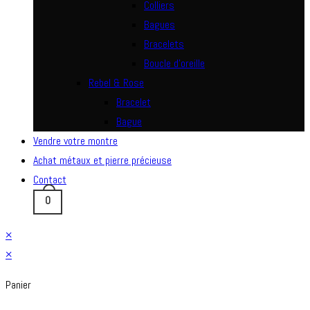
Colliers
Bagues
Bracelets
Boucle d’oreille
Rebel & Rose
Bracelet
Bague
Vendre votre montre
Achat métaux et pierre précieuse
Contact
0
×
×
Panier