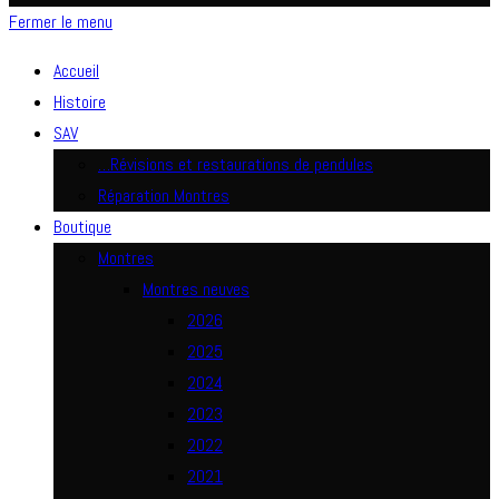
Fermer le menu
Accueil
Histoire
SAV
…Révisions et restaurations de pendules
Réparation Montres
Boutique
Montres
Montres neuves
2026
2025
2024
2023
2022
2021