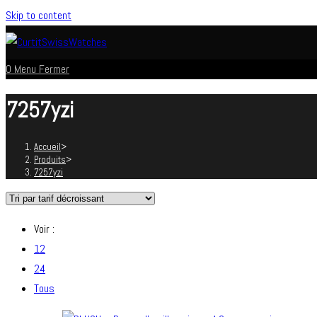
Skip to content
0
Menu
Fermer
7257yzi
Accueil
>
Produits
>
7257yzi
Voir :
12
24
Tous