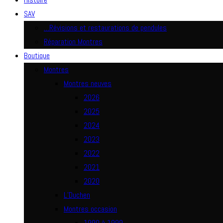
SAV
…Révisions et restaurations de pendules
Réparation Montres
Boutique
Montres
Montres neuves
2026
2025
2024
2023
2022
2021
2020
L’Duchen
Montres occasion
1990 à 1999