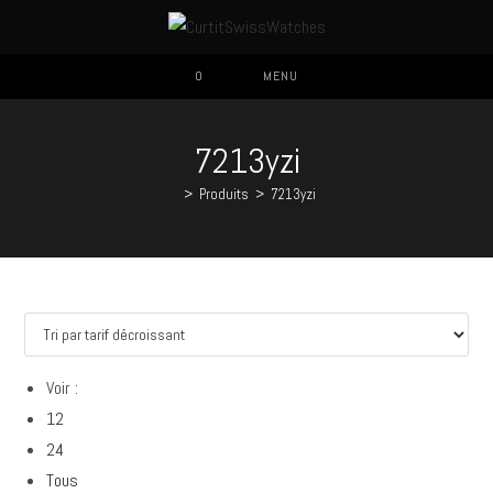
Skip
to
content
0
MENU
7213yzi
>
Produits
>
7213yzi
Voir :
12
24
Tous