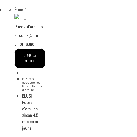
Épuisé
LIRE LA
SUITE
Bijoux &
accessoires
,
Blush
,
Boucle
d'oreille
BLUSH –
Puces
d’oreilles
zircon 4,5
mm en or
jaune