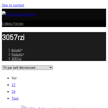
Skip to content
0
Menu
Fermer
3057rzi
Accueil
>
Produits
>
3057rzi
Voir :
12
24
Tous