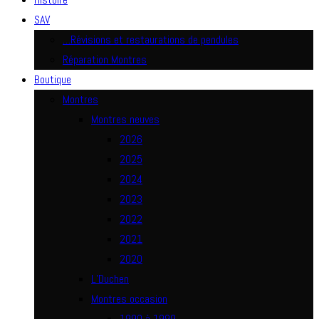
SAV
…Révisions et restaurations de pendules
Réparation Montres
Boutique
Montres
Montres neuves
2026
2025
2024
2023
2022
2021
2020
L’Duchen
Montres occasion
1990 à 1999