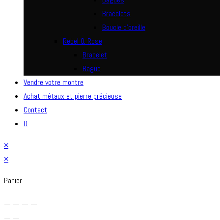
Bracelets
Boucle d’oreille
Rebel & Rose
Bracelet
Bague
Vendre votre montre
Achat métaux et pierre précieuse
Contact
0
×
×
Panier