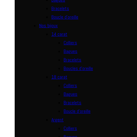
Bracelets
Boucle d’oreille
Nos bijoux
14 carat
Colliers
Bagues
Bracelets
Boucles d’oreille
18 carat
Colliers
Bagues
Bracelets
Boucle d’oreille
Argent
Colliers
Bagues