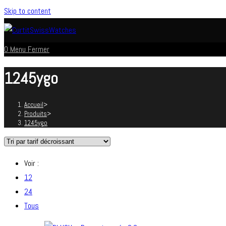
Skip to content
0
Menu
Fermer
1245ygo
Accueil
>
Produits
>
1245ygo
Voir :
12
24
Tous