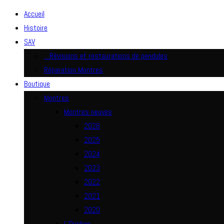
Accueil
Histoire
SAV
…Révisions et restaurations de pendules
Réparation Montres
Boutique
Montres
Montres neuves
2026
2025
2024
2023
2022
2021
2020
L’Duchen