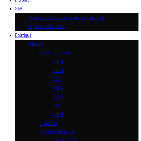
SAV
…Révisions et restaurations de pendules
Réparation Montres
Boutique
Montres
Montres neuves
2026
2025
2024
2023
2022
2021
2020
L’Duchen
Montres occasion
1990 à 1999