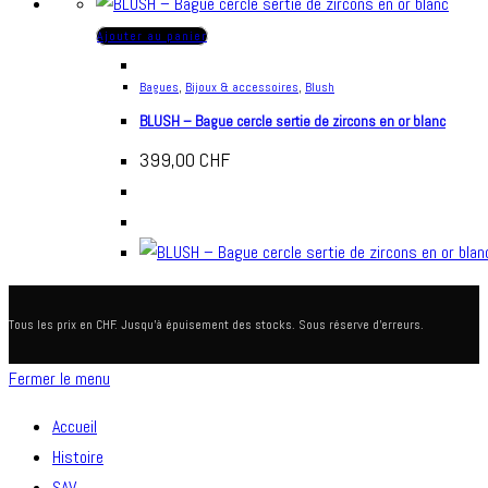
Ajouter au panier
Bagues
,
Bijoux & accessoires
,
Blush
BLUSH – Bague cercle sertie de zircons en or blanc
399,00
CHF
Tous les prix en CHF. Jusqu'à épuisement des stocks. Sous réserve d'erreurs.
Fermer le menu
Accueil
Histoire
SAV