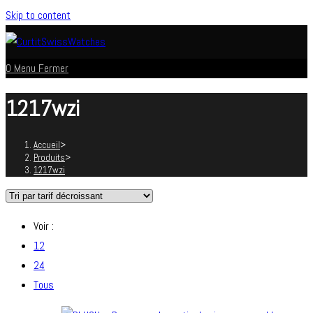
Skip to content
0
Menu
Fermer
1217wzi
Accueil
>
Produits
>
1217wzi
Voir :
12
24
Tous