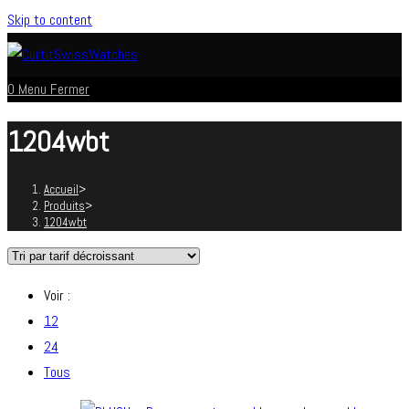
Skip to content
0
Menu
Fermer
1204wbt
Accueil
>
Produits
>
1204wbt
Voir :
12
24
Tous