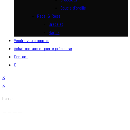
Boucle d’oreille
Rebel & Rose
Bracelet
Bague
Vendre votre montre
Achat métaux et pierre précieuse
Contact
0
×
×
Panier