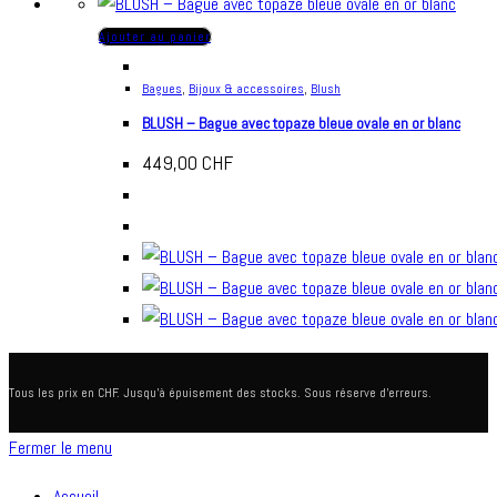
Ajouter au panier
Bagues
,
Bijoux & accessoires
,
Blush
BLUSH – Bague avec topaze bleue ovale en or blanc
449,00
CHF
Tous les prix en CHF. Jusqu'à épuisement des stocks. Sous réserve d'erreurs.
Fermer le menu
Accueil