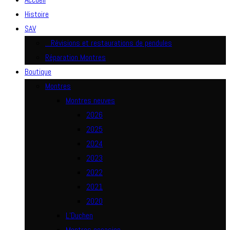
Histoire
SAV
…Révisions et restaurations de pendules
Réparation Montres
Boutique
Montres
Montres neuves
2026
2025
2024
2023
2022
2021
2020
L’Duchen
Montres occasion