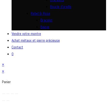
Boucle d’oreille
Rebel & Rose
Bracelet
Bague
Vendre votre montre
Achat métaux et pierre précieuse
Contact
0
×
×
Panier