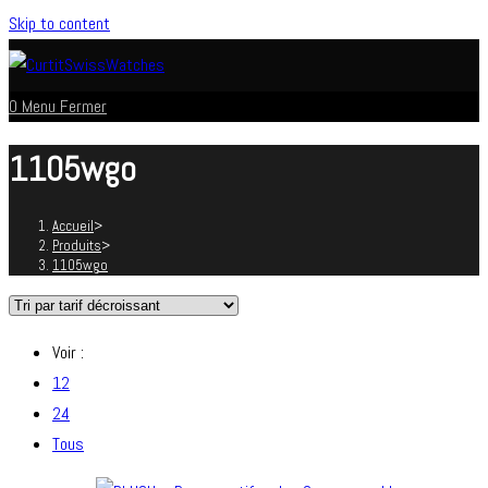
Skip to content
0
Menu
Fermer
1105wgo
Accueil
>
Produits
>
1105wgo
Voir :
12
24
Tous