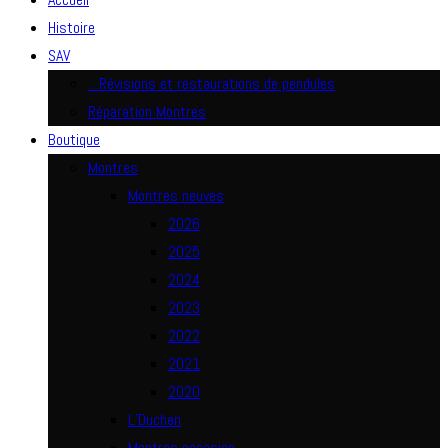
Histoire
SAV
…Révisions et restaurations de pendules
Réparation Montres
Boutique
Montres
Montres neuves
2026
2025
2024
2023
2022
2021
2020
L’Duchen
Montres occasion