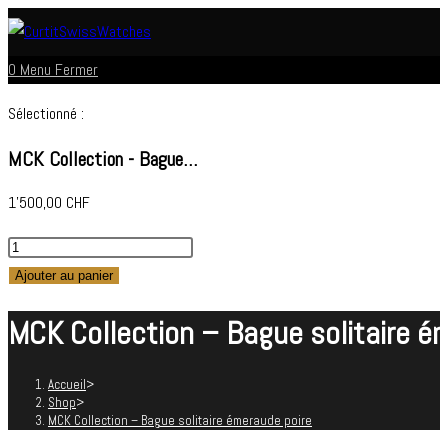
Skip
to
0
Menu
Fermer
content
Sélectionné :
MCK Collection - Bague…
1'500,00
CHF
quantité
de
Ajouter au panier
MCK
MCK Collection – Bague solitaire é
Collection
-
Bague
Accueil
>
Shop
>
solitaire
MCK Collection – Bague solitaire émeraude poire
émeraude