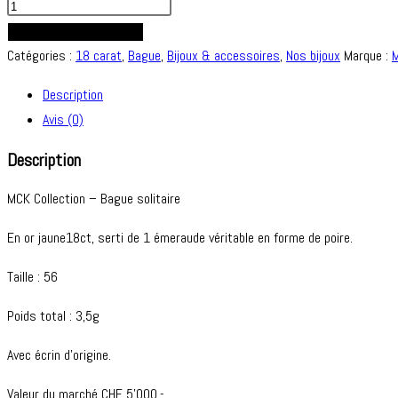
quantité
de
AJOUTER AU PANIER
MCK
Catégories :
18 carat
,
Bague
,
Bijoux & accessoires
,
Nos bijoux
Marque :
Collection
Description
-
Avis (0)
Bague
solitaire
Description
émeraude
MCK Collection – Bague solitaire
poire
En or jaune18ct, serti de 1 émeraude véritable en forme de poire.
Taille : 56
Poids total : 3,5g
Avec écrin d’origine.
Valeur du marché CHF 5’000.-