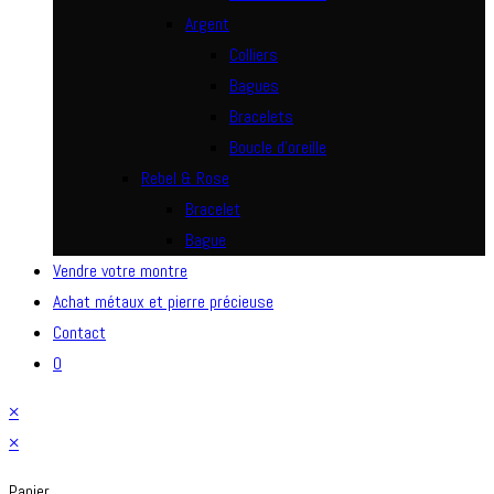
Argent
Colliers
Bagues
Bracelets
Boucle d’oreille
Rebel & Rose
Bracelet
Bague
Vendre votre montre
Achat métaux et pierre précieuse
Contact
0
×
×
Panier