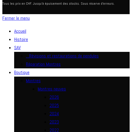
Tous les prix en CHF. Jusqu'à épuisement des stocks. Sous réserve d'erreurs.
Fermer le menu
Accueil
Histoire
SAV
…Révisions et restaurations de pendules
Réparation Montres
Boutique
Montres
Montres neuves
2026
2025
2024
2023
2022