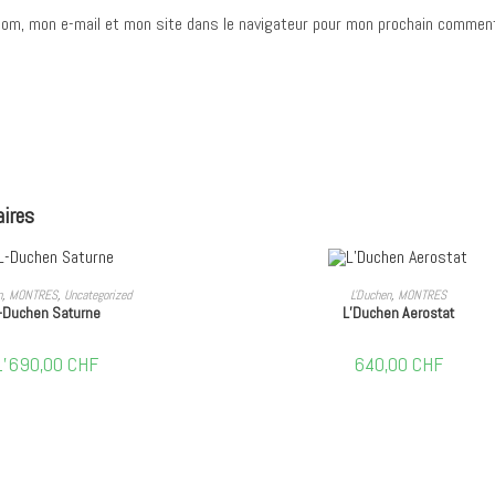
om, mon e-mail et mon site dans le navigateur pour mon prochain comment
aires
OUTER AU PANIER
AJOUTER AU PANIER
n
,
MONTRES
,
Uncategorized
L'Duchen
,
MONTRES
-Duchen Saturne
L’Duchen Aerostat
1'690,00
CHF
640,00
CHF