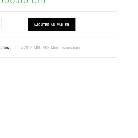
AJOUTER AU PANIER
ories :
2011 à 2019
,
MONTRES
,
Montres occasion