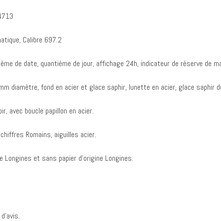
4713
tique, Calibre 697.2
ième de date, quantième de jour, affichage 24h, indicateur de réserve de m
mm diamètre, fond en acier et glace saphir, lunette en acier, glace saphir d
ir, avec boucle papillon en acier.
 chiffres Romains, aiguilles acier.
ne Longines et sans papier d’origine Longines.
 d’avis.