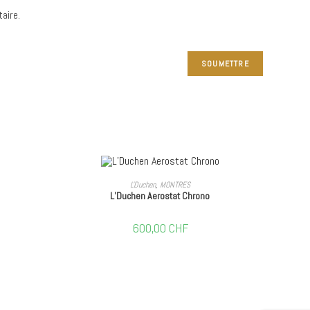
aire.
AJOUTER AU PANIER
L'Duchen
,
MONTRES
L’Duchen Aerostat Chrono
600,00
CHF