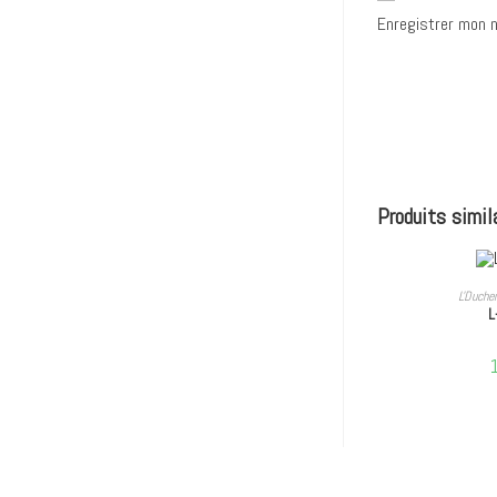
Enregistrer mon n
Produits simil
AJ
L'Duche
L