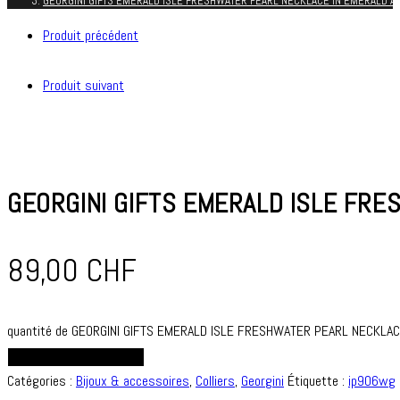
GEORGINI GIFTS EMERALD ISLE FRESHWATER PEARL NECKLACE IN EMERALD A
Produit précédent
Produit suivant
GEORGINI GIFTS EMERALD ISLE FRE
89,00
CHF
quantité de GEORGINI GIFTS EMERALD ISLE FRESHWATER PEARL NECKLAC
AJOUTER AU PANIER
Catégories :
Bijoux & accessoires
,
Colliers
,
Georgini
Étiquette :
ip906wg