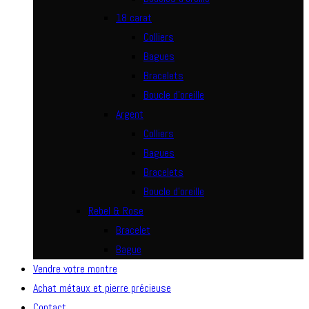
18 carat
Colliers
Bagues
Bracelets
Boucle d’oreille
Argent
Colliers
Bagues
Bracelets
Boucle d’oreille
Rebel & Rose
Bracelet
Bague
Vendre votre montre
Achat métaux et pierre précieuse
Contact