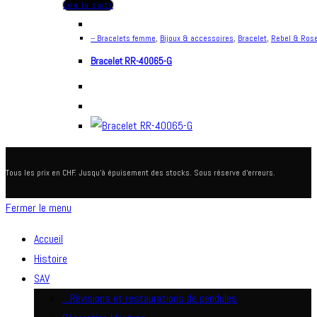
Lire la suite
-- Bracelets femme
,
Bijoux & accessoires
,
Bracelet
,
Rebel & Ros
Bracelet RR-40065-G
Tous les prix en CHF. Jusqu'à épuisement des stocks. Sous réserve d'erreurs.
Fermer le menu
Accueil
Histoire
SAV
…Révisions et restaurations de pendules