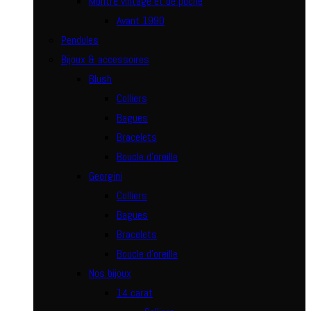
Montre vintage et de poche
Avant 1990
Pendules
Bijoux & accessoires
Blush
Colliers
Bagues
Bracelets
Boucle d’oreille
Georgini
Colliers
Bagues
Bracelets
Boucle d’oreille
Nos bijoux
14 carat