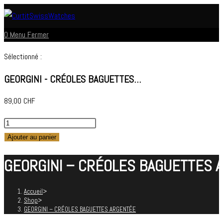
Skip
to
0
Menu
Fermer
content
Sélectionné :
GEORGINI - CRÉOLES BAGUETTES…
89,00
CHF
quantité
de
Ajouter au panier
GEORGINI
GEORGINI – CRÉOLES BAGUETTES 
-
CRÉOLES
BAGUETTES
Accueil
>
Shop
>
ARGENTÉE
GEORGINI – CRÉOLES BAGUETTES ARGENTÉE