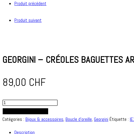
Produit précédent
Produit suivant
GEORGINI – CRÉOLES BAGUETTES A
89,00
CHF
quantité
de
AJOUTER AU PANIER
GEORGINI
Catégories :
Bijoux & accessoires
,
Boucle d'oreille
,
Georgini
Étiquette :
I
-
Description