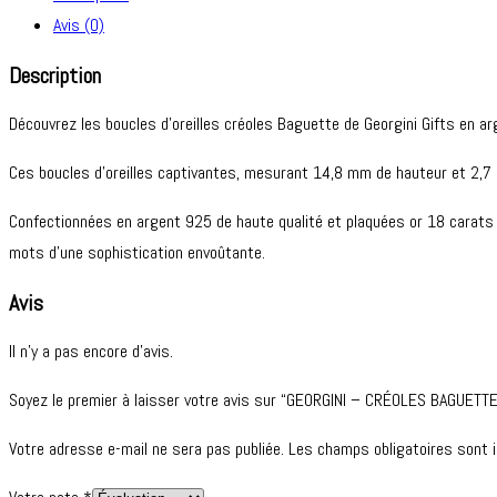
CRÉOLES
Avis (0)
BAGUETTES
ARGENTÉE
Description
Découvrez les boucles d’oreilles créoles Baguette de Georgini Gifts en a
Ces boucles d’oreilles captivantes, mesurant 14,8 mm de hauteur et 2,7 
Confectionnées en argent 925 de haute qualité et plaquées or 18 carats pa
mots d’une sophistication envoûtante.
Avis
Il n’y a pas encore d’avis.
Soyez le premier à laisser votre avis sur “GEORGINI – CRÉOLES BAGUET
Votre adresse e-mail ne sera pas publiée.
Les champs obligatoires sont 