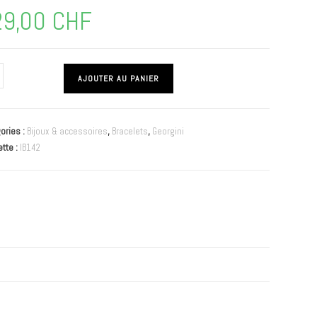
29,00
CHF
AJOUTER AU PANIER
ories :
Bijoux & accessoires
,
Bracelets
,
Georgini
ette :
IB142