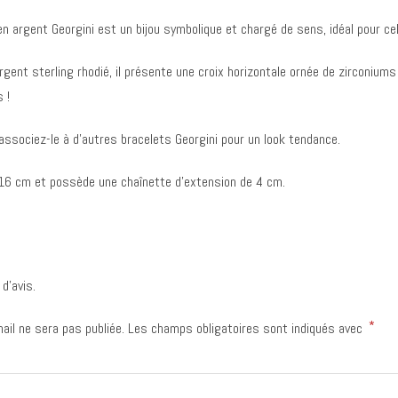
en argent Georgini est un bijou symbolique et chargé de sens, idéal pour cell
gent sterling rhodié, il présente une croix horizontale ornée de zirconiums 
 !
associez-le à d’autres bracelets Georgini pour un look tendance.
 16 cm et possède une chaînette d’extension de 4 cm.
 d’avis.
*
ail ne sera pas publiée.
Les champs obligatoires sont indiqués avec