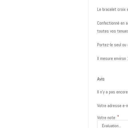
Le bracelet croix 
Confectionné en ar
toutes vos tenues
Portez-le seul ou 
Il mesure environ
Avis
Il n’y a pas encore
Votre adresse e-m
*
Votre note