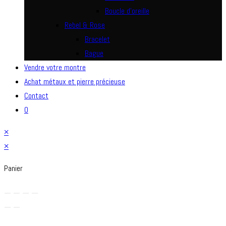
Boucle d’oreille
Rebel & Rose
Bracelet
Bague
Vendre votre montre
Achat métaux et pierre précieuse
Contact
0
×
×
Panier