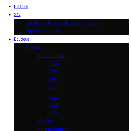
Histoire
SAV
…Révisions et restaurations de pendules
Réparation Montres
Boutique
Montres
Montres neuves
2026
2025
2024
2023
2022
2021
2020
L’Duchen
Montres occasion