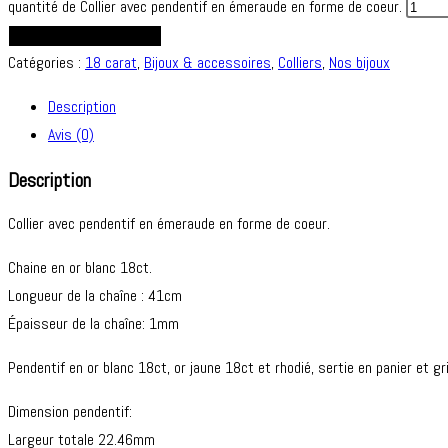
quantité de Collier avec pendentif en émeraude en forme de coeur.
AJOUTER AU PANIER
Catégories :
18 carat
,
Bijoux & accessoires
,
Colliers
,
Nos bijoux
Description
Avis (0)
Description
Collier avec pendentif en émeraude en forme de coeur.
Chaine en or blanc 18ct.
Longueur de la chaîne : 41cm
Épaisseur de la chaîne: 1mm
Pendentif en or blanc 18ct, or jaune 18ct et rhodié, sertie en panier et 
Dimension pendentif:
Largeur totale 22.46mm