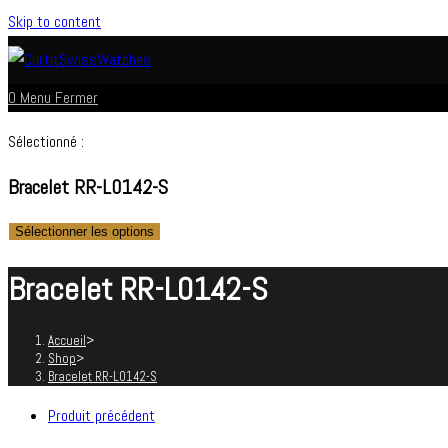
Skip to content
0
Menu
Fermer
Sélectionné :
Bracelet RR-L0142-S
Sélectionner les options
Bracelet RR-L0142-S
Accueil
>
Shop
>
Bracelet RR-L0142-S
Produit précédent