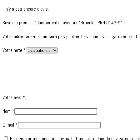
Il n’y a pas encore d’avis.
Soyez le premier à laisser votre avis sur “Bracelet RR-L0142-S”
Votre adresse e-mail ne sera pas publiée.
Les champs obligatoires sont 
Votre note
*
Votre avis
*
Nom
*
E-mail
*
Enregistrer mon nom, mon e-mail et mon site dans le navigateur pou