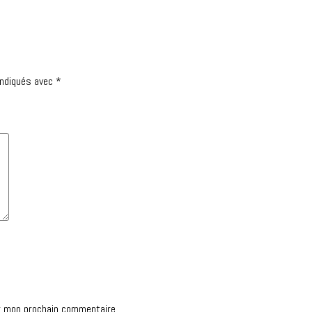
indiqués avec
*
r mon prochain commentaire.