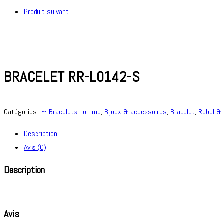
Produit suivant
BRACELET RR-L0142-S
Catégories :
-- Bracelets homme
,
Bijoux & accessoires
,
Bracelet
,
Rebel 
Description
Avis (0)
Description
Avis