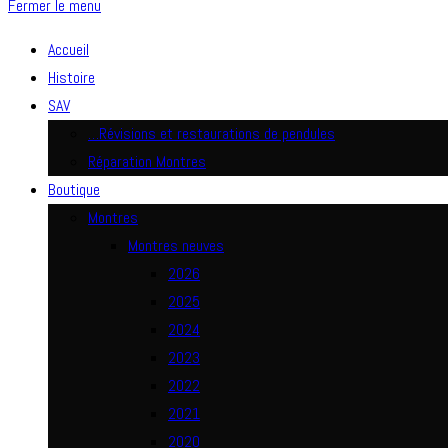
Fermer le menu
Accueil
Histoire
SAV
…Révisions et restaurations de pendules
Réparation Montres
Boutique
Montres
Montres neuves
2026
2025
2024
2023
2022
2021
2020