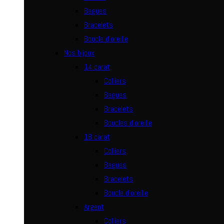
Bagues
Bracelets
Boucle d’oreille
Nos bijoux
14 carat
Colliers
Bagues
Bracelets
Boucles d’oreille
18 carat
Colliers
Bagues
Bracelets
Boucle d’oreille
Argent
Colliers