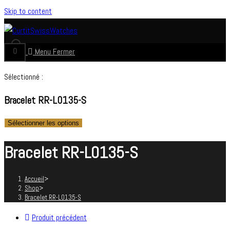
Skip to content
0
Menu
Fermer
Sélectionné :
Bracelet RR-L0135-S
Sélectionner les options
Bracelet RR-L0135-S
Accueil
>
Shop
>
Bracelet RR-L0135-S
Produit précédent