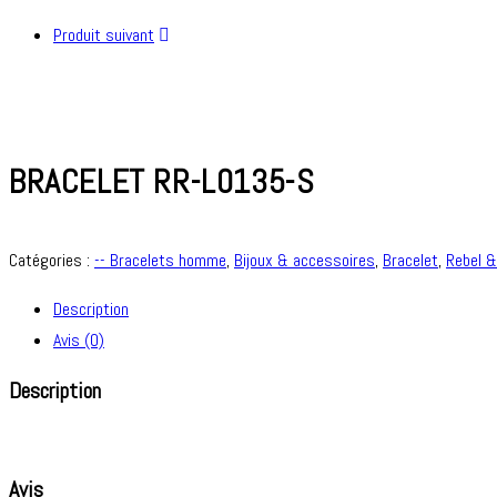
Produit suivant
BRACELET RR-L0135-S
Catégories :
-- Bracelets homme
,
Bijoux & accessoires
,
Bracelet
,
Rebel 
Description
Avis (0)
Description
Avis