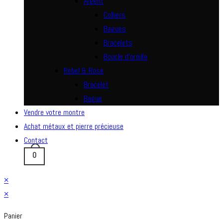
Argent
Colliers
Bagues
Bracelets
Boucle d’oreille
Rebel & Rose
Bracelet
Bague
Vendre votre montre
Achat métaux et pierre précieuse
Contact
0
×
×
Panier