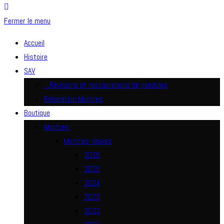
Fermer le menu
Accueil
Histoire
SAV
…Révisions et restaurations de pendules
Réparation Montres
Boutique
Montres
Montres neuves
2026
2025
2024
2023
2022