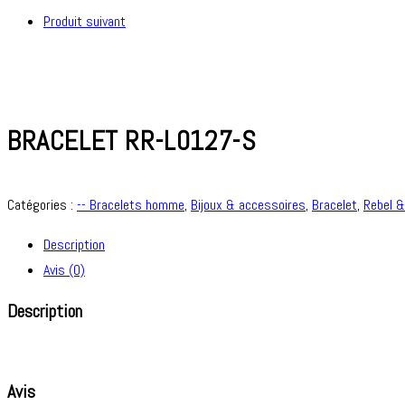
Produit suivant
BRACELET RR-L0127-S
Catégories :
-- Bracelets homme
,
Bijoux & accessoires
,
Bracelet
,
Rebel 
Description
Avis (0)
Description
Avis