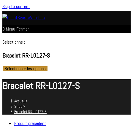
Skip to content
0
Menu
Fermer
Sélectionné :
Bracelet RR-L0127-S
Sélectionner les options
Bracelet RR-L0127-S
Accueil
>
Shop
>
Bracelet RR-L0127-S
Produit précédent