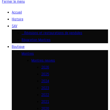
Fermer le menu
Accueil
Histoire
SAV
…Révisions et restaurations de pendules
Réparation Montres
Boutique
Montres
Montres neuves
2026
2025
2024
2023
2022
2021
2020