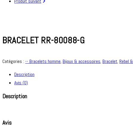
Produit suivant
BRACELET RR-80088-G
Catégories :
-- Bracelets homme
,
Bijoux & accessoires
,
Bracelet
,
Rebel 
Description
Avis (0)
Description
Avis