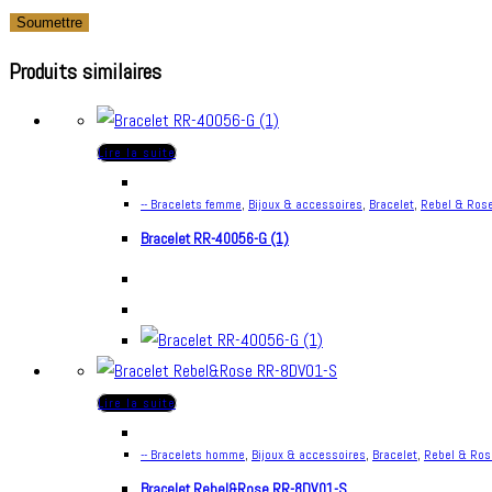
Produits similaires
Lire la suite
-- Bracelets femme
,
Bijoux & accessoires
,
Bracelet
,
Rebel & Ros
Bracelet RR-40056-G (1)
Lire la suite
-- Bracelets homme
,
Bijoux & accessoires
,
Bracelet
,
Rebel & Ros
Bracelet Rebel&Rose RR-8DV01-S