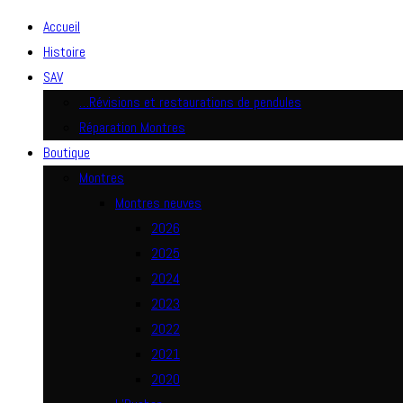
Accueil
Histoire
SAV
…Révisions et restaurations de pendules
Réparation Montres
Boutique
Montres
Montres neuves
2026
2025
2024
2023
2022
2021
2020