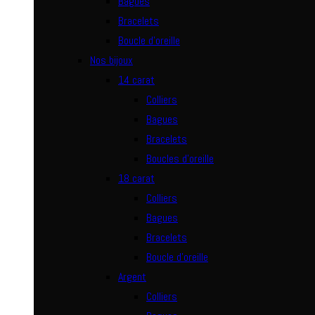
Bagues
Bracelets
Boucle d’oreille
Nos bijoux
14 carat
Colliers
Bagues
Bracelets
Boucles d’oreille
18 carat
Colliers
Bagues
Bracelets
Boucle d’oreille
Argent
Colliers