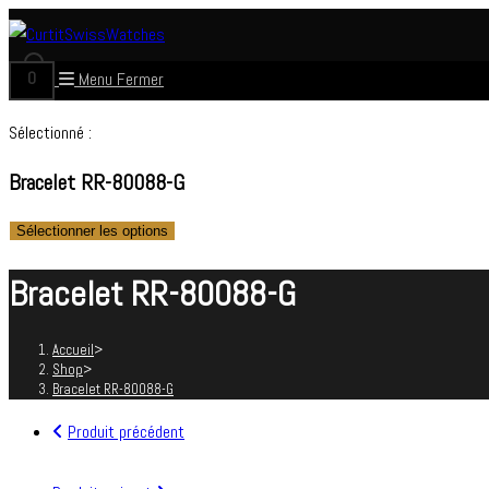
Skip
to
0
Menu
Fermer
content
Sélectionné :
Bracelet RR-80088-G
Sélectionner les options
Bracelet RR-80088-G
Accueil
>
Shop
>
Bracelet RR-80088-G
Produit précédent