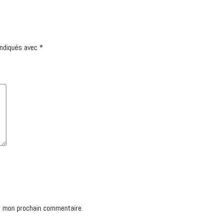
indiqués avec
*
r mon prochain commentaire.