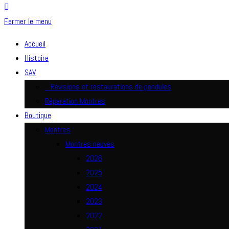
Fermer le menu
Accueil
Histoire
SAV
…Révisions et restaurations de pendules
Réparation Montres
Boutique
Montres
Montres neuves
2026
2025
2024
2023
2022