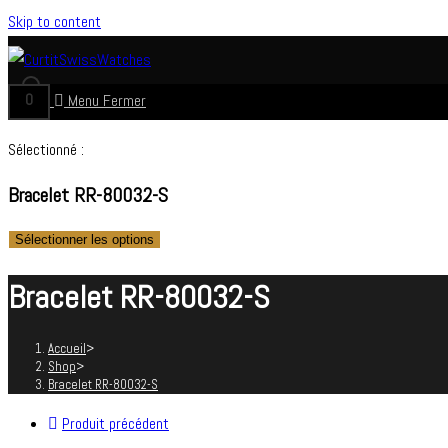
Skip to content
0
Menu
Fermer
Sélectionné :
Bracelet RR-80032-S
Sélectionner les options
Bracelet RR-80032-S
Accueil
>
Shop
>
Bracelet RR-80032-S
Produit précédent