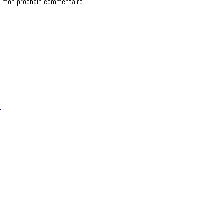
r mon prochain commentaire.
e
e