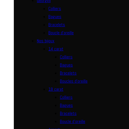
Georgini
Colliers
Bagues
Bracelets
Boucle d’oreille
Nos bijoux
14 carat
Colliers
Bagues
Bracelets
Boucles d’oreille
18 carat
Colliers
Bagues
Bracelets
Boucle d’oreille