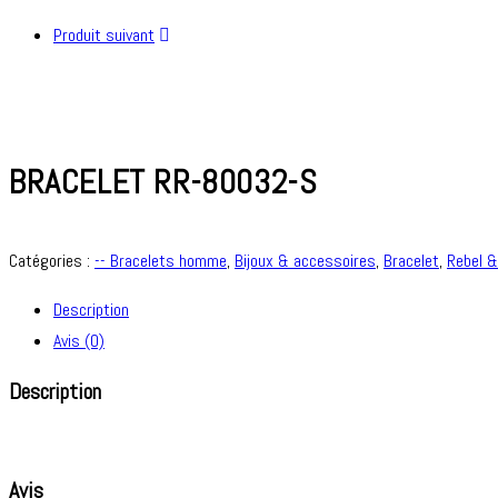
Produit suivant
BRACELET RR-80032-S
Catégories :
-- Bracelets homme
,
Bijoux & accessoires
,
Bracelet
,
Rebel 
Description
Avis (0)
Description
Avis