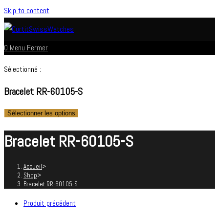
Skip to content
0
Menu
Fermer
Sélectionné :
Bracelet RR-60105-S
Sélectionner les options
Bracelet RR-60105-S
Accueil
>
Shop
>
Bracelet RR-60105-S
Produit précédent