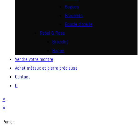
Bagues
Bracelets
Boucle d’oreille
Rebel & Rose
Bracelet
Bague
Vendre votre montre
Achat métaux et pierre précieuse
Contact
0
×
×
Panier