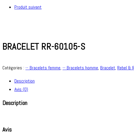
Produit suivant
BRACELET RR-60105-S
Catégories :
-- Bracelets femme
,
-- Bracelets homme
,
Bracelet
,
Rebel & 
Description
Avis (0)
Description
Avis