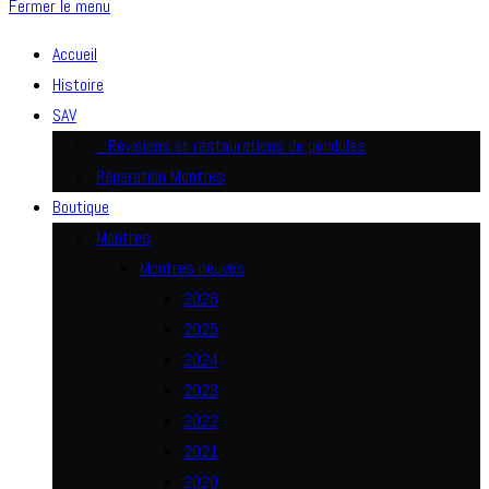
Fermer le menu
Accueil
Histoire
SAV
…Révisions et restaurations de pendules
Réparation Montres
Boutique
Montres
Montres neuves
2026
2025
2024
2023
2022
2021
2020