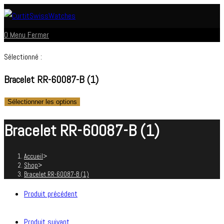
Skip
to
0
Menu
Fermer
content
Sélectionné :
Bracelet RR-60087-B (1)
Sélectionner les options
Bracelet RR-60087-B (1)
Accueil
>
Shop
>
Bracelet RR-60087-B (1)
Produit précédent
Produit suivant