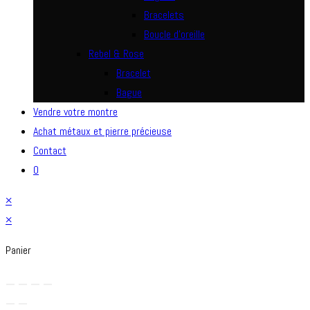
Bracelets
Boucle d’oreille
Rebel & Rose
Bracelet
Bague
Vendre votre montre
Achat métaux et pierre précieuse
Contact
0
×
×
Panier