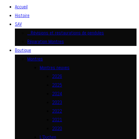
Accueil
Histoire
SAV
…Révisions et restaurations de pendules
Réparation Montres
Boutique
Montres
Montres neuves
2026
2025
2024
2023
2022
2021
2020
L’Duchen