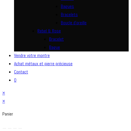
Bagues
Bracelets
Boucle d’oreille
Rebel & Rose
Bracelet
Bague
Vendre votre montre
Achat métaux et pierre précieuse
Contact
0
×
×
Panier