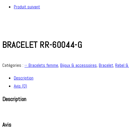
Produit suivant
BRACELET RR-60044-G
Catégories :
-- Bracelets femme
,
Bijoux & accessoires
,
Bracelet
,
Rebel &
Description
Avis (0)
Description
Avis