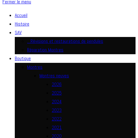
Fermer le menu
Accueil
Histoire
SAV
…Révisions et restaurations de pendules
Réparation Montres
Boutique
Montres
Montres neuves
2026
2025
2024
2023
2022
2021
2020