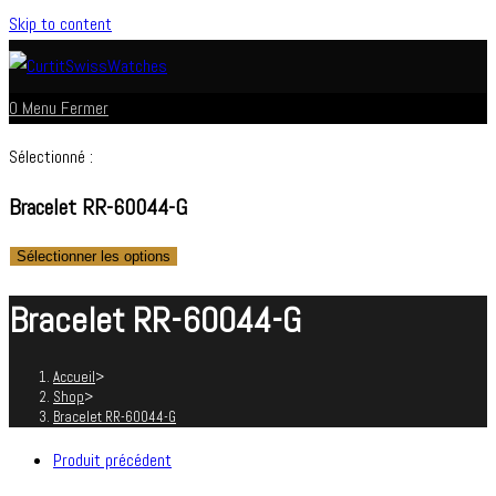
Skip to content
0
Menu
Fermer
Sélectionné :
Bracelet RR-60044-G
Sélectionner les options
Bracelet RR-60044-G
Accueil
>
Shop
>
Bracelet RR-60044-G
Produit précédent