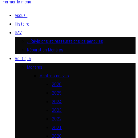
Fermer le menu
Accueil
Histoire
SAV
…Révisions et restaurations de pendules
Réparation Montres
Boutique
Montres
Montres neuves
2026
2025
2024
2023
2022
2021
2020