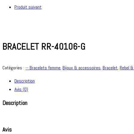
Produit suivant
BRACELET RR-40106-G
Catégories :
-- Bracelets femme
,
Bijoux & accessoires
,
Bracelet
,
Rebel &
Description
Avis (0)
Description
Avis