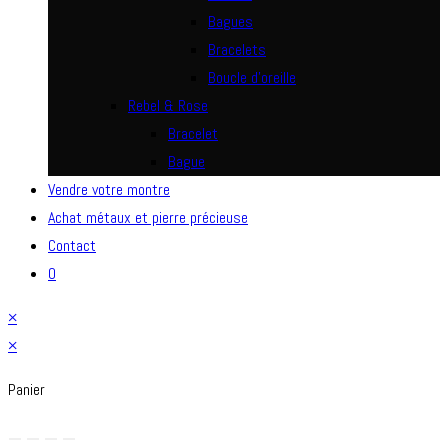
Bagues
Bracelets
Boucle d’oreille
Rebel & Rose
Bracelet
Bague
Vendre votre montre
Achat métaux et pierre précieuse
Contact
0
×
×
Panier