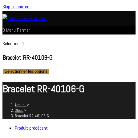
Skip to content
0
Menu
Fermer
Sélectionné :
Bracelet RR-40106-G
Sélectionner les options
Bracelet RR-40106-G
Accueil
>
Shop
>
Bracelet RR-40106-G
Produit précédent