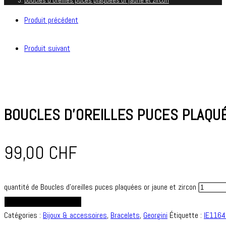
Boucles d’oreilles puces plaquées or jaune et zircon
Produit précédent
Produit suivant
BOUCLES D’OREILLES PUCES PLAQUÉ
99,00
CHF
quantité de Boucles d'oreilles puces plaquées or jaune et zircon
AJOUTER AU PANIER
Catégories :
Bijoux & accessoires
,
Bracelets
,
Georgini
Étiquette :
IE1164