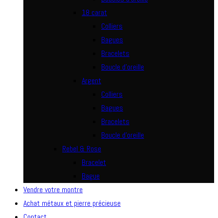
18 carat
Colliers
Bagues
Bracelets
Boucle d’oreille
Argent
Colliers
Bagues
Bracelets
Boucle d’oreille
Rebel & Rose
Bracelet
Bague
Vendre votre montre
Achat métaux et pierre précieuse
Contact