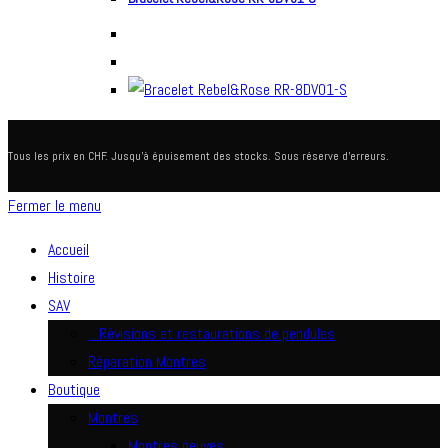
Tous les prix en CHF. Jusqu'à épuisement des stocks. Sous réserve d'erreurs.
Fermer le menu
Accueil
Histoire
SAV
…Révisions et restaurations de pendules
Réparation Montres
Boutique
Montres
Montres neuves