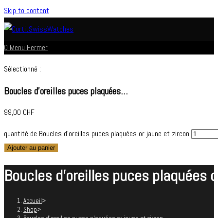
Skip to content
0
Menu
Fermer
Sélectionné :
Boucles d'oreilles puces plaquées…
99,00
CHF
quantité de Boucles d'oreilles puces plaquées or jaune et zircon
Ajouter au panier
Boucles d’oreilles puces plaquées or
Accueil
>
Shop
>