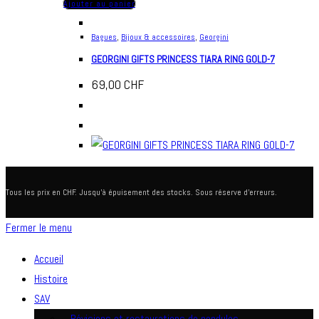
Ajouter au panier
Bagues
,
Bijoux & accessoires
,
Georgini
GEORGINI GIFTS PRINCESS TIARA RING GOLD-7
69,00
CHF
Tous les prix en CHF. Jusqu'à épuisement des stocks. Sous réserve d'erreurs.
Fermer le menu
Accueil
Histoire
SAV
…Révisions et restaurations de pendules