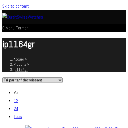
Skip to content
0
Menu
Fermer
ip1164gr
Accueil
>
Produits
>
ip1164gr
Voir :
12
24
Tous