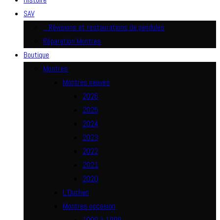
SAV
…Révisions et restaurations de pendules
Réparation Montres
Boutique
Montres
Montres neuves
2026
2025
2024
2023
2022
2021
2020
L’Duchen
Montres occasion
1990 à 1999