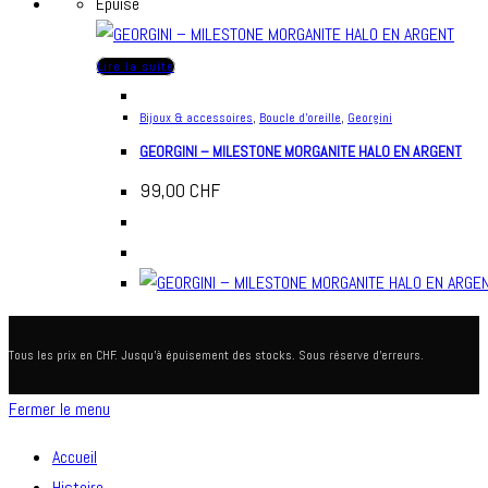
Épuisé
Lire la suite
Bijoux & accessoires
,
Boucle d'oreille
,
Georgini
GEORGINI – MILESTONE MORGANITE HALO EN ARGENT
99,00
CHF
Tous les prix en CHF. Jusqu'à épuisement des stocks. Sous réserve d'erreurs.
Fermer le menu
Accueil
Histoire