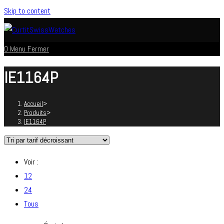
Skip to content
0
Menu
Fermer
IE1164P
Accueil
>
Produits
>
IE1164P
Voir :
12
24
Tous