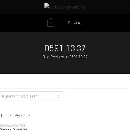
MENU
0
D591.13.37
>
Produits
>
D591.13.37
Tri par tarif décroissant
OUTER AU PANIER
L'Duchen
,
MONTRES
’Duchen Pyramide