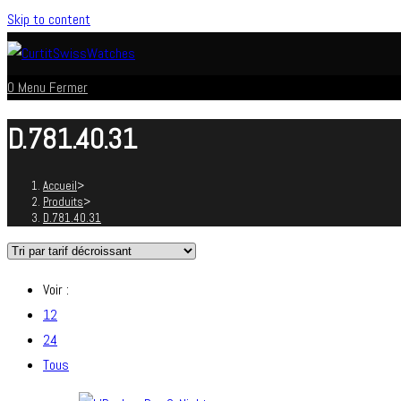
Skip to content
0
Menu
Fermer
D.781.40.31
Accueil
>
Produits
>
D.781.40.31
Voir :
12
24
Tous