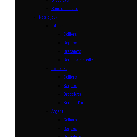
Boucle d’oreille
Nos bijoux
14 carat
Colliers
Bagues
Bracelets
Boucles d’oreille
18 carat
Colliers
Bagues
Bracelets
Boucle d’oreille
Argent
Colliers
Bagues
Bracelets