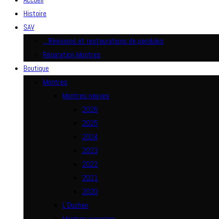
Histoire
SAV
…Révisions et restaurations de pendules
Réparation Montres
Boutique
Montres
Montres neuves
2026
2025
2024
2023
2022
2021
2020
L’Duchen
Montres occasion