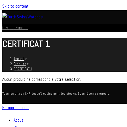
Skip to content
0
Menu
Fermer
CERTIFICAT 1
Accueil
>
Produits
>
CERTIFICAT 1
Aucun produit ne correspond à votre sélection.
Tous les prix en CHF. Jusqu'à épuisement des stocks. Sous réserve d'erreurs.
Fermer le menu
Accueil