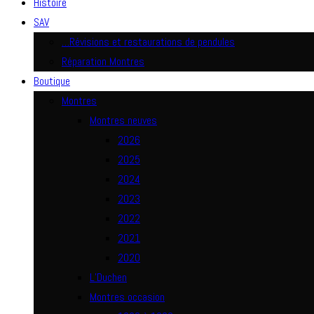
Histoire
SAV
…Révisions et restaurations de pendules
Réparation Montres
Boutique
Montres
Montres neuves
2026
2025
2024
2023
2022
2021
2020
L’Duchen
Montres occasion