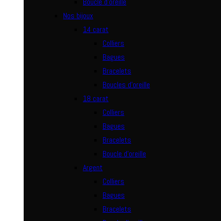
Boucle d’oreille
Nos bijoux
14 carat
Colliers
Bagues
Bracelets
Boucles d’oreille
18 carat
Colliers
Bagues
Bracelets
Boucle d’oreille
Argent
Colliers
Bagues
Bracelets