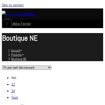
Skip to content
0
Menu
Fermer
Boutique NE
Accueil
>
Produits
>
Boutique NE
Voir :
12
24
Tous