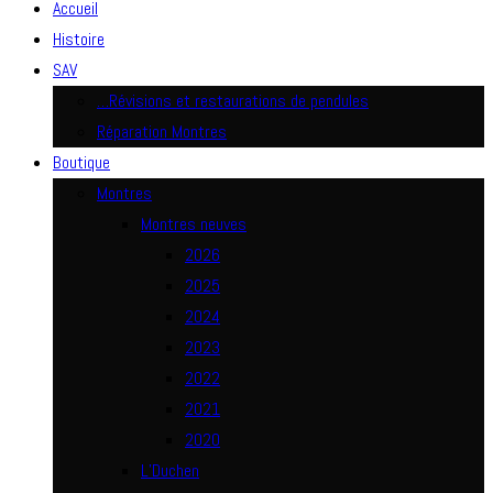
Accueil
Histoire
SAV
…Révisions et restaurations de pendules
Réparation Montres
Boutique
Montres
Montres neuves
2026
2025
2024
2023
2022
2021
2020
L’Duchen