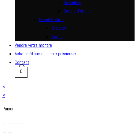
Bracelets
Boucle d’oreille
Rebel & Rose
Bracelet
Bague
Vendre votre montre
Achat métaux et pierre précieuse
Contact
0
×
×
Panier