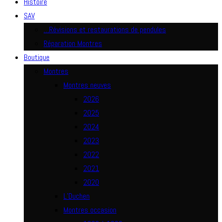
Histoire
SAV
…Révisions et restaurations de pendules
Réparation Montres
Boutique
Montres
Montres neuves
2026
2025
2024
2023
2022
2021
2020
L’Duchen
Montres occasion