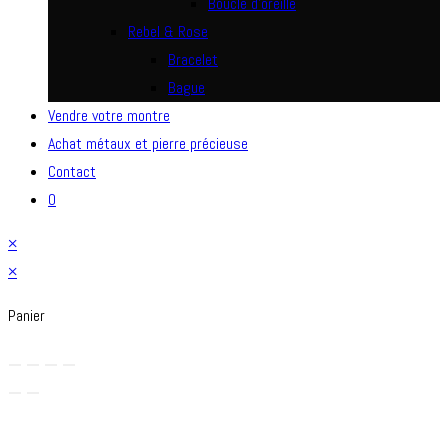
Boucle d’oreille
Rebel & Rose
Bracelet
Bague
Vendre votre montre
Achat métaux et pierre précieuse
Contact
0
×
×
Panier