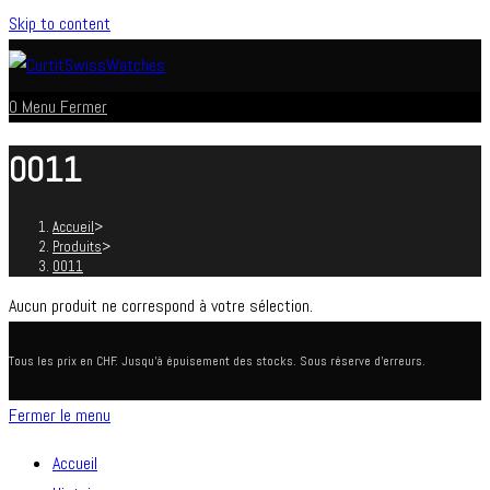
Skip to content
0
Menu
Fermer
0011
Accueil
>
Produits
>
0011
Aucun produit ne correspond à votre sélection.
Tous les prix en CHF. Jusqu'à épuisement des stocks. Sous réserve d'erreurs.
Fermer le menu
Accueil