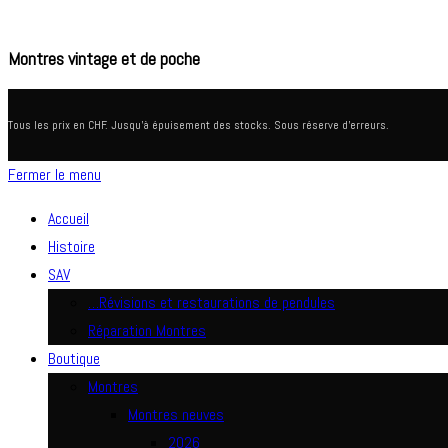
Montres vintage et de poche
Tous les prix en CHF. Jusqu'à épuisement des stocks. Sous réserve d'erreurs.
Fermer le menu
Accueil
Histoire
SAV
…Révisions et restaurations de pendules
Réparation Montres
Boutique
Montres
Montres neuves
2026