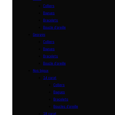
Colliers
Bagues
Bracelets
Boucle d’oreille
Georgini
Colliers
Bagues
Bracelets
Boucle d’oreille
Nos bijoux
14 carat
Colliers
Bagues
Bracelets
Boucles d’oreille
18 carat