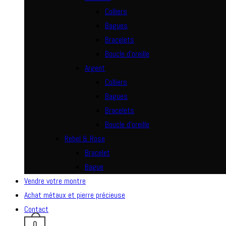
Colliers
Bagues
Bracelets
Boucle d’oreille
Argent
Colliers
Bagues
Bracelets
Boucle d’oreille
Rebel & Rose
Bracelet
Bague
Vendre votre montre
Achat métaux et pierre précieuse
Contact
0